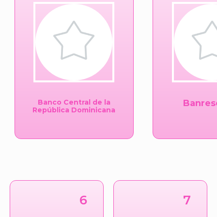
Banco Central de la
Banres
República Dominicana
6
7