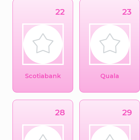
22
23
Scotiabank
Quala
28
29