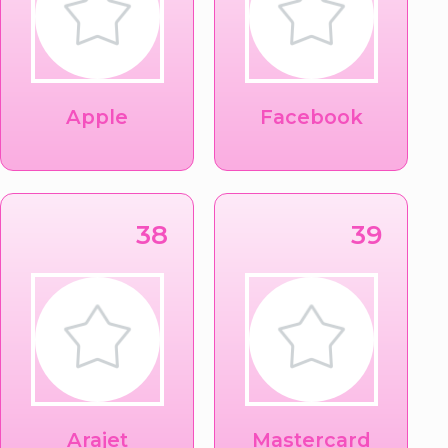
Apple
Facebook
38
39
Arajet
Mastercard