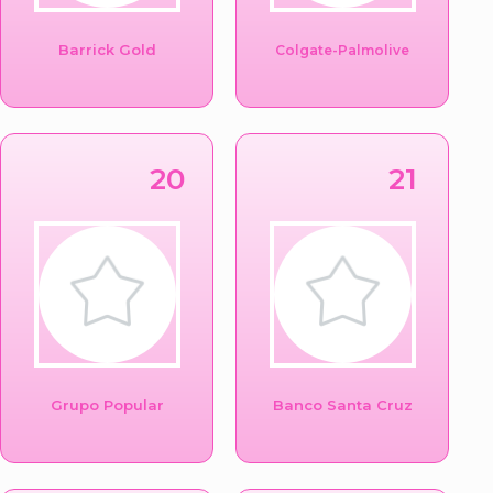
Barrick Gold
Colgate-Palmolive
20
21
Grupo Popular
Banco Santa Cruz