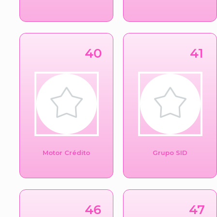
40
41
Motor Crédito
Grupo SID
46
47