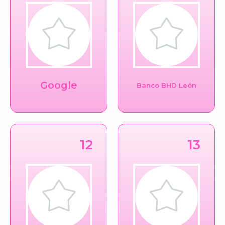
Google
Banco BHD León
12
13