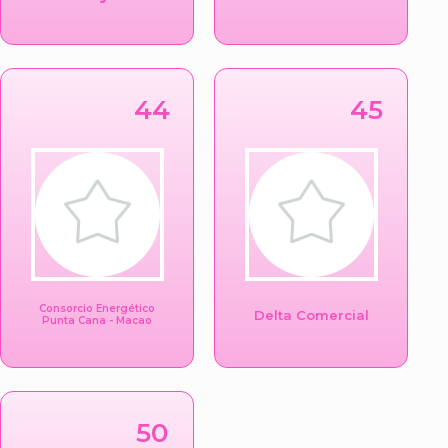
44
45
Consorcio Energético
Delta Comercial
Punta Cana - Macao
50