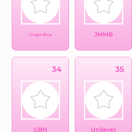
JMMB
Grupo Rica
34
35
GBH
Unilever