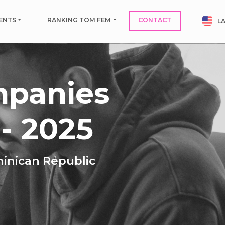
ENTS
RANKING TOM FEM
CONTACT
L
mpanies
- 2025
minican Republic