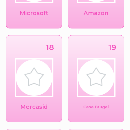
Microsoft
Amazon
18
19
Mercasid
Casa Brugal