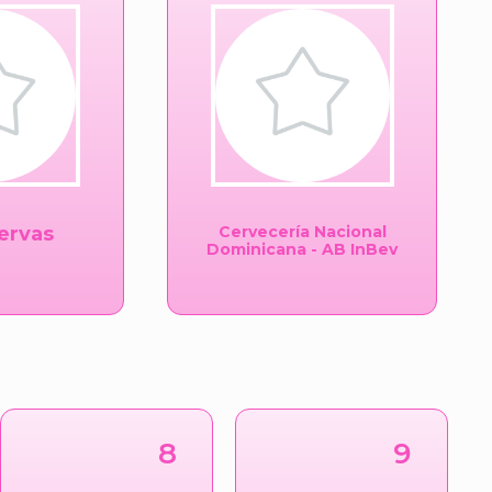
ervas
Cervecería Nacional
Dominicana - AB InBev
8
9