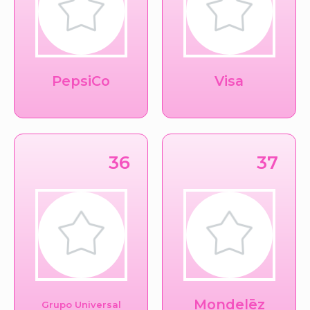
PepsiCo
Visa
36
37
Mondelēz
Grupo Universal