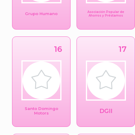
Asociación Popular de
Grupo Humano
Ahorros y Préstamos
16
17
Santo Domingo
DGII
Motors