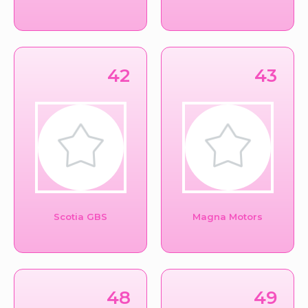
42
43
Scotia GBS
Magna Motors
48
49