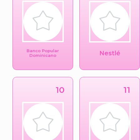
Banco Popular
Nestlé
Dominicano
10
11