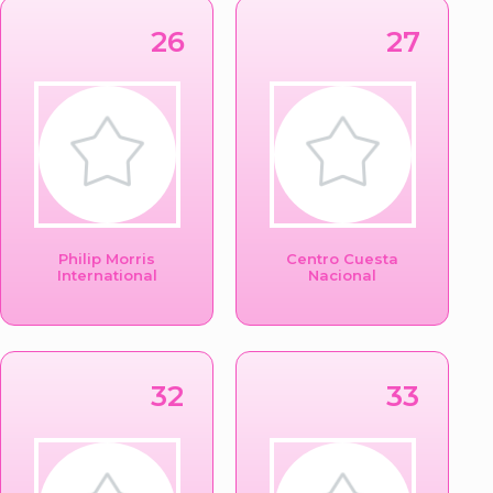
26
27
Philip Morris
Centro Cuesta
International
Nacional
32
33