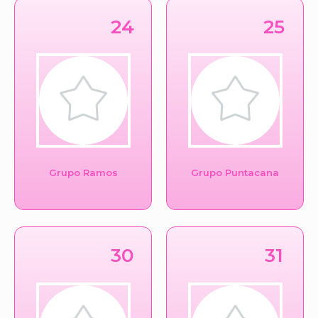
24
25
Grupo Ramos
Grupo Puntacana
30
31